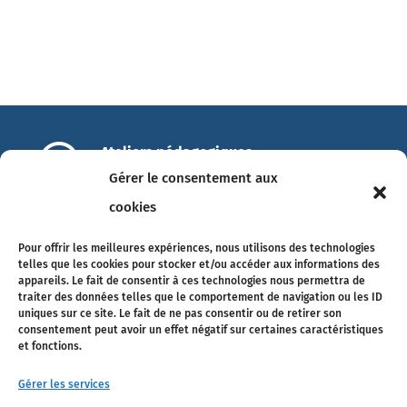

Ateliers pédagogiques
14 Allée François Mitterrand
Gérer le consentement aux
49100 Angers
cookies

info@ateliers-pedagogiques.com
Pour offrir les meilleures expériences, nous utilisons des technologies
Tél. 02 41 18 89 75
telles que les cookies pour stocker et/ou accéder aux informations des
appareils. Le fait de consentir à ces technologies nous permettra de
traiter des données telles que le comportement de navigation ou les ID
uniques sur ce site. Le fait de ne pas consentir ou de retirer son
consentement peut avoir un effet négatif sur certaines caractéristiques
Suivez-nous
et fonctions.
Gérer les services