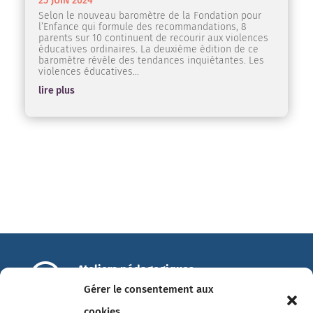
25 JUIN 2024
Selon le nouveau baromètre de la Fondation pour
l’Enfance qui formule des recommandations, 8
parents sur 10 continuent de recourir aux violences
éducatives ordinaires. La deuxième édition de ce
baromètre révèle des tendances inquiétantes. Les
violences éducatives...
lire plus

Ateliers pédagogiques
14 Allée François Mitterrand
Gérer le consentement aux
49100 Angers
cookies