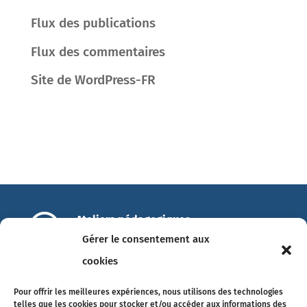
Flux des publications
Flux des commentaires
Site de WordPress-FR

Ateliers pédagogiques
14 Allée François Mitterrand
Gérer le consentement aux
49100 Angers
cookies

info@ateliers-pedagogiques.com
Pour offrir les meilleures expériences, nous utilisons des technologies
Tél. 02 41 18 89 75
telles que les cookies pour stocker et/ou accéder aux informations des