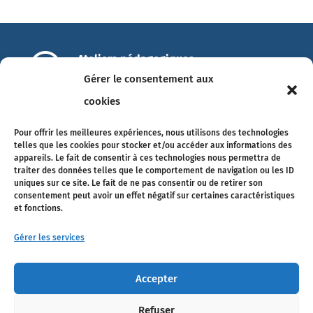

Ateliers pédagogiques
14 Allée François Mitterrand
Gérer le consentement aux
49100 Angers
cookies

info@ateliers-pedagogiques.com
Pour offrir les meilleures expériences, nous utilisons des technologies
Tél. 02 41 18 89 75
telles que les cookies pour stocker et/ou accéder aux informations des
appareils. Le fait de consentir à ces technologies nous permettra de
traiter des données telles que le comportement de navigation ou les ID
uniques sur ce site. Le fait de ne pas consentir ou de retirer son
consentement peut avoir un effet négatif sur certaines caractéristiques
Suivez-nous
et fonctions.
Gérer les services
Accepter
Refuser