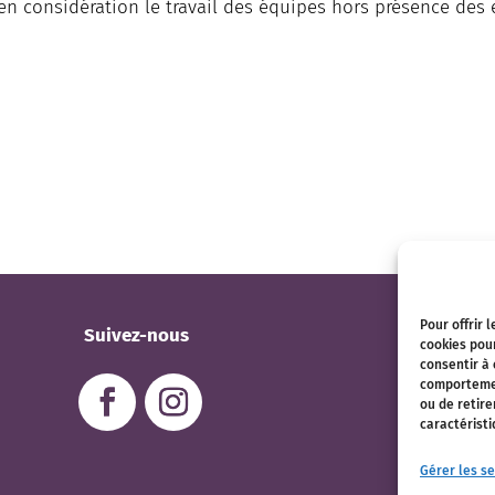
 en considération le travail des équipes hors présence des 
Pour offrir 
Suivez-nous
cookies pour
consentir à
comportement
ou de retire
caractéristi
Gérer les se