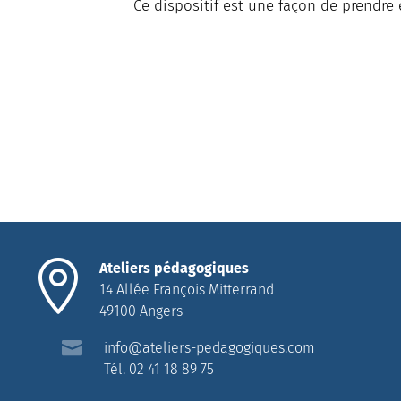
Ce dispositif est une façon de prendre

Ateliers pédagogiques
14 Allée François Mitterrand
49100 Angers

info@ateliers-pedagogiques.com
Tél. 02 41 18 89 75